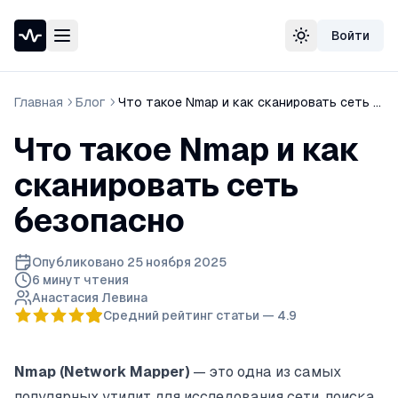
Войти
Проверка доступности сайта
Сменить тему
Speedtest — тест скорости интернета
Узнать свой IP-адрес
Главная
Блог
Что такое Nmap и как сканировать сеть безопасно
Whois домена
DNS-проверка домена
Что такое Nmap и как
Проверка порта
Проверка SSL-сертификата
сканировать сеть
Проверка в реестре РКН
безопасно
Опубликовано
25 ноября 2025
6 минут
чтения
Анастасия Левина
Средний рейтинг статьи —
4.9
Nmap (Network Mapper)
— это одна из самых
популярных утилит для исследования сети, поиска