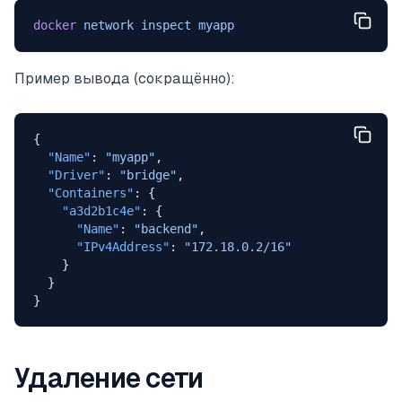
docker
 network
 inspect
 myapp
Пример вывода (сокращённо):
{
  "Name"
: 
"myapp"
,
  "Driver"
: 
"bridge"
,
  "Containers"
: {
    "a3d2b1c4e"
: {
      "Name"
: 
"backend"
,
      "IPv4Address"
: 
"172.18.0.2/16"
    }
  }
}
Удаление сети