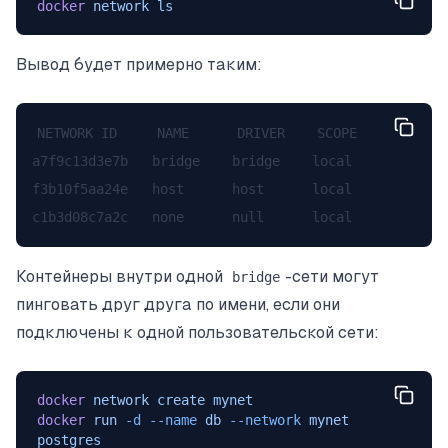
docker
 network
 ls
Вывод будет примерно таким:
NETWORK ID     NAME      DRIVER    SCOPE

a7f9c13d3e7b   bridge    bridge    local

f3b10f5aa24e   host      host      local

Контейнеры внутри одной
-сети могут
bridge
пинговать друг друга по имени, если они
подключены к одной пользовательской сети:
docker
 network
 create
 mynet
docker
 run
 -d
 --name
 db
 --network
 mynet
postgres