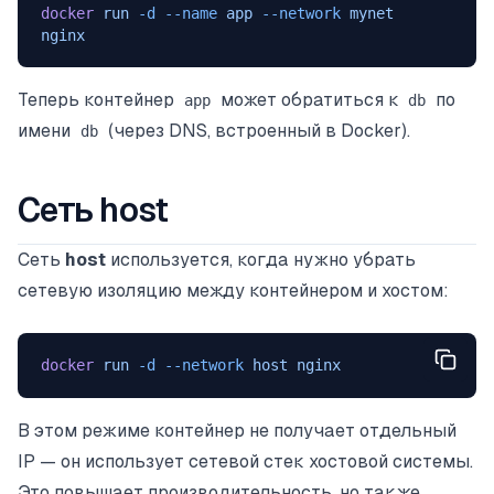
docker
 run
 -d
 --name
 app
 --network
 mynet
nginx
Теперь контейнер
может обратиться к
по
app
db
имени
(через DNS, встроенный в Docker).
db
Сеть host
Сеть
host
используется, когда нужно убрать
сетевую изоляцию между контейнером и хостом:
docker
 run
 -d
 --network
 host
 nginx
В этом режиме контейнер не получает отдельный
IP — он использует сетевой стек хостовой системы.
Это повышает производительность, но также