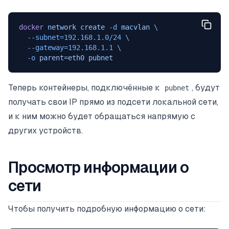
docker
 network
 create
 -d
 macvlan
 \
  --subnet=192.168.1.0/24
 \
  --gateway=192.168.1.1
 \
  -o
 parent=eth0
 pubnet
Теперь контейнеры, подключённые к
, будут
pubnet
получать свои IP прямо из подсети локальной сети,
и к ним можно будет обращаться напрямую с
других устройств.
Просмотр информации о
сети
Чтобы получить подробную информацию о сети: