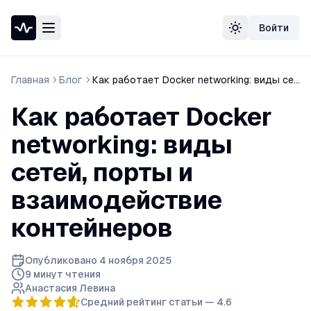
Войти
Проверка доступности сайта
Сменить тему
Speedtest — тест скорости интернета
Узнать свой IP-адрес
Главная
Блог
Как работает Docker networking: виды сетей, порты и взаимодействие контейнеров
Whois домена
DNS-проверка домена
Как работает Docker
Проверка порта
Проверка SSL-сертификата
networking: виды
Проверка в реестре РКН
сетей, порты и
взаимодействие
контейнеров
Опубликовано
4 ноября 2025
9 минут
чтения
Анастасия Левина
Средний рейтинг статьи —
4.6