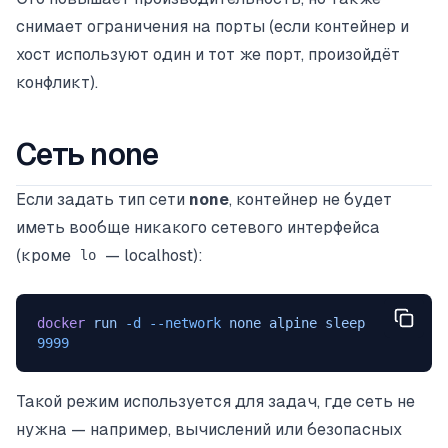
снимает ограничения на порты (если контейнер и
хост используют один и тот же порт, произойдёт
конфликт).
Сеть none
Если задать тип сети
none
, контейнер не будет
иметь вообще никакого сетевого интерфейса
(кроме
— localhost):
lo
docker
 run
 -d
 --network
 none
 alpine
 sleep
9999
Такой режим используется для задач, где сеть не
нужна — например, вычислений или безопасных