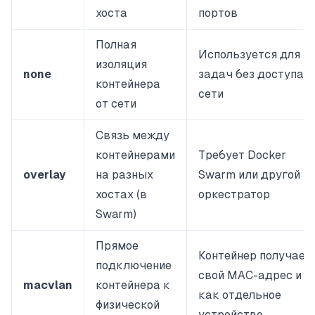
хоста
портов
Полная
Используется для
изоляция
none
задач без доступа к
контейнера
сети
от сети
Связь между
контейнерами
Требует Docker
overlay
на разных
Swarm или другой
хостах (в
оркестратор
Swarm)
Прямое
Контейнер получает
подключение
свой MAC-адрес и IP
macvlan
контейнера к
как отдельное
физической
устройство