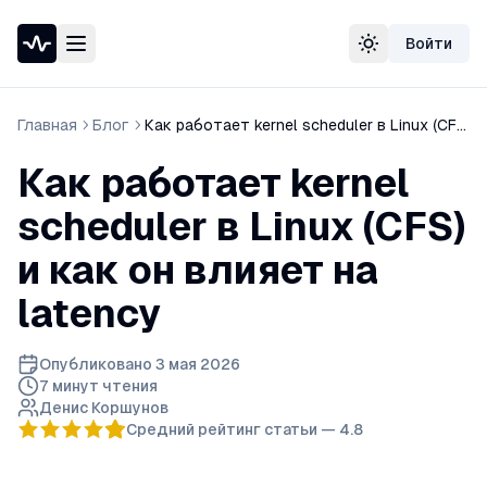
Войти
Проверка доступности сайта
Сменить тему
Speedtest — тест скорости интернета
Узнать свой IP-адрес
Главная
Блог
Как работает kernel scheduler в Linux (CFS) и как он влияет на latency
Whois домена
DNS-проверка домена
Как работает kernel
Проверка порта
Проверка SSL-сертификата
scheduler в Linux (CFS)
Проверка в реестре РКН
и как он влияет на
latency
Опубликовано
3 мая 2026
7 минут
чтения
Денис Коршунов
Средний рейтинг статьи —
4.8