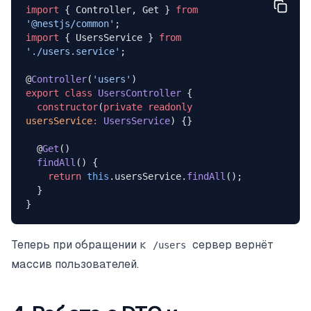
import
 { Controller, Get } 
from
'@nestjs/common'
;
import
 { UsersService } 
from
'./users.service'
;
@
Controller
(
'users'
)
export
 class
 UsersController
 {
  constructor
(
private
 readonly
usersService
:
 UsersService
) {}
  @
Get
()
  findAll
() {
    return
 this
.usersService.
findAll
();
  }
}
Теперь при обращении к
сервер вернёт
/users
массив пользователей.