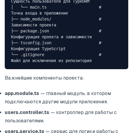
Сущность пользователя для TypeORM
│   └── main.ts                      # 
Точка входа в приложение
├── node_modules/                    # 
Зависимости проекта
├── package.json                     # 
Конфигурация проекта и зависимости
├── tsconfig.json                    # 
Конфигурация TypeScript
└── .gitignore                       # 
Файл для исключения из репозитория
Важнейшие компоненты проекта:
app.module.ts
— главный модуль, в котором
подключаются другие модули приложения.
users.controller.ts
— контроллер для работы с
пользователями.
users.service.ts
— сервис для логики работы с