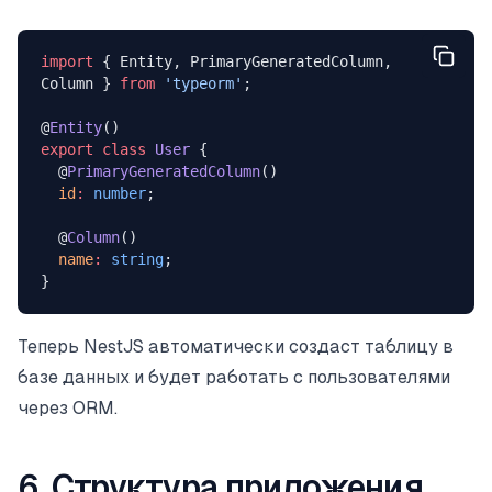
import
 { Entity, PrimaryGeneratedColumn, 
Column } 
from
 'typeorm'
;
@
Entity
()
export
 class
 User
 {
  @
PrimaryGeneratedColumn
()
  id
:
 number
;
  @
Column
()
  name
:
 string
;
}
Теперь NestJS автоматически создаст таблицу в
базе данных и будет работать с пользователями
через ORM.
6. Структура приложения