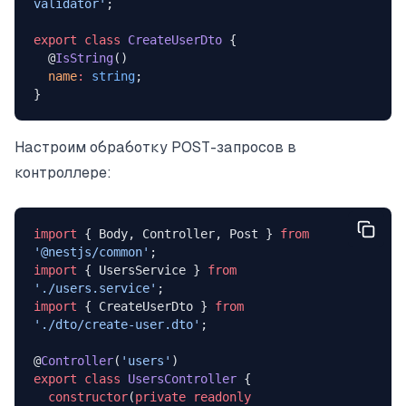
validator'
;
export
 class
 CreateUserDto
 {
  @
IsString
()
  name
:
 string
;
}
Настроим обработку POST-запросов в
контроллере:
import
 { Body, Controller, Post } 
from
'@nestjs/common'
;
import
 { UsersService } 
from
'./users.service'
;
import
 { CreateUserDto } 
from
'./dto/create-user.dto'
;
@
Controller
(
'users'
)
export
 class
 UsersController
 {
  constructor
(
private
 readonly