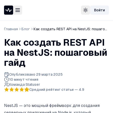
Войти
Проверка доступности сайта
Сменить тему
Speedtest — тест скорости интернета
Узнать свой IP-адрес
Главная
Блог
Как создать REST API на NestJS: пошаговый гайд
Whois домена
DNS-проверка домена
Как создать REST API
Проверка порта
Проверка SSL-сертификата
на NestJS: пошаговый
Проверка в реестре РКН
гайд
Опубликовано
29 марта 2025
10 минут
чтения
Команда Statuser
Средний рейтинг статьи —
4.9
NestJS — это мощный фреймворк для создания
серверных приложений на Node.js, который