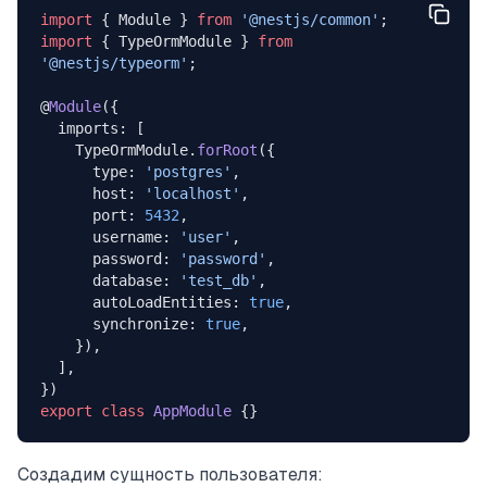
import
 { Module } 
from
 '@nestjs/common'
;
import
 { TypeOrmModule } 
from
'@nestjs/typeorm'
;
@
Module
({
  imports: [
    TypeOrmModule.
forRoot
({
      type: 
'postgres'
,
      host: 
'localhost'
,
      port: 
5432
,
      username: 
'user'
,
      password: 
'password'
,
      database: 
'test_db'
,
      autoLoadEntities: 
true
,
      synchronize: 
true
,
    }),
  ],
})
export
 class
 AppModule
 {}
Создадим сущность пользователя: