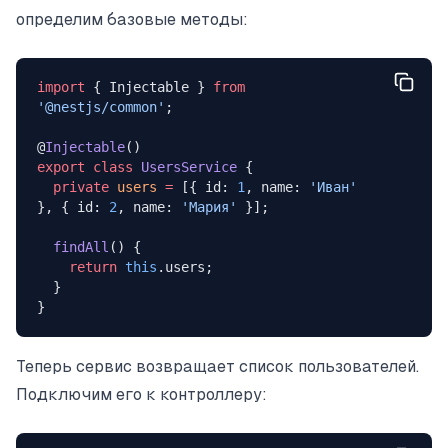
определим базовые методы:
import
 { Injectable } 
from
'@nestjs/common'
;
@
Injectable
()
export
 class
 UsersService
 {
  private
 users
 =
 [{ id: 
1
, name: 
'Иван'
}, { id: 
2
, name: 
'Мария'
 }];
  findAll
() {
    return
 this
.users;
  }
}
Теперь сервис возвращает список пользователей.
Подключим его к контроллеру: