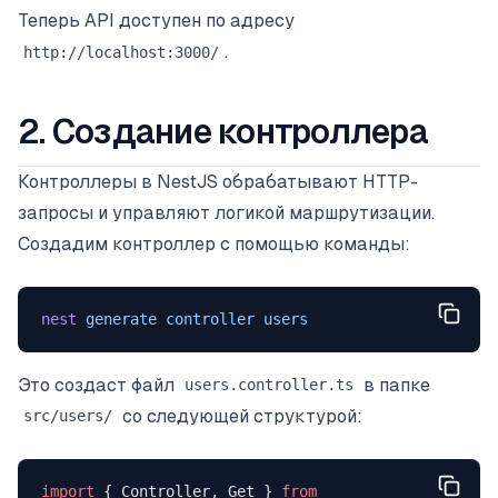
Теперь API доступен по адресу
.
http://localhost:3000/
2. Создание контроллера
Контроллеры в NestJS обрабатывают HTTP-
запросы и управляют логикой маршрутизации.
Создадим контроллер с помощью команды:
nest
 generate
 controller
 users
Это создаст файл
в папке
users.controller.ts
со следующей структурой:
src/users/
import
 { Controller, Get } 
from