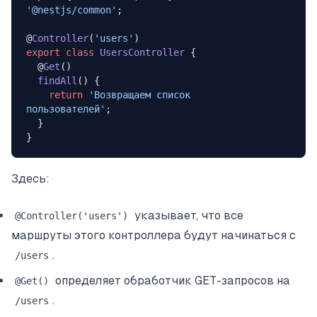
'@nestjs/common'
;
@
Controller
(
'users'
)
export
 class
 UsersController
 {
  @
Get
()
  findAll
() {
    return
 'Возвращаем список 
пользователей'
;
  }
}
Здесь:
указывает, что все
@Controller('users')
маршруты этого контроллера будут начинаться с
.
/users
определяет обработчик GET-запросов на
@Get()
.
/users