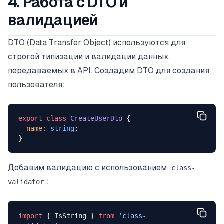
4. Работа с DTO и
валидацией
DTO (Data Transfer Object) используются для
строгой типизации и валидации данных,
передаваемых в API. Создадим DTO для создания
пользователя:
export
 class
 CreateUserDto
 {
  name
:
 string
;
}
Добавим валидацию с использованием
class-
:
validator
import
 { IsString } 
from
 'class-