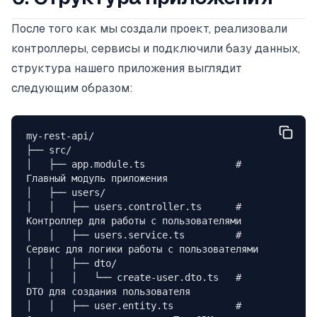
После того как мы создали проект, реализовали
контроллеры, сервисы и подключили базу данных,
структура нашего приложения выглядит
следующим образом:
my-rest-api/
├── src/
│   ├── app.module.ts                # 
Главный модуль приложения
│   ├── users/
│   │   ├── users.controller.ts      # 
Контроллер для работы с пользователями
│   │   ├── users.service.ts         # 
Сервис для логики работы с пользователями
│   │   ├── dto/
│   │   │   └── create-user.dto.ts   # 
DTO для создания пользователя
│   │   ├── user.entity.ts           # 