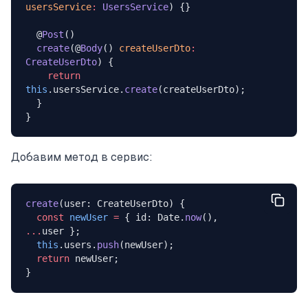
usersService
:
 UsersService
) {}
  @
Post
()
  create
(@
Body
() 
createUserDto
:
CreateUserDto
) {
    return
this
.usersService.
create
(createUserDto);
  }
}
Добавим метод в сервис:
create
(user: CreateUserDto) {
  const
 newUser
 =
 { id: Date.
now
(), 
...
user };
  this
.users.
push
(newUser);
  return
 newUser;
}