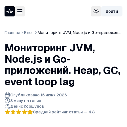
Войти
Проверка доступности сайта
Сменить тему
Speedtest — тест скорости интернета
Узнать свой IP-адрес
Главная
Блог
Мониторинг JVM, Node.js и Go-приложений. Heap, GC, event loop lag
Whois домена
DNS-проверка домена
Мониторинг JVM,
Проверка порта
Проверка SSL-сертификата
Node.js и Go-
Проверка в реестре РКН
приложений. Heap, GC,
event loop lag
Опубликовано
16 июня 2026
8 минут
чтения
Денис Коршунов
Средний рейтинг статьи —
4.8