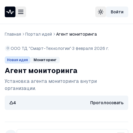
Войти
Проверка доступности сайта
Сменить тему
Speedtest — тест скорости интернета
Узнать свой IP-адрес
Главная
Портал идей
Агент мониторинга
Whois домена
DNS-проверка домена
ООО ТД "Смарт-Технологии"
·
3 февраля 2026 г.
О
Проверка порта
Проверка SSL-сертификата
Мониторинг
Новая идея
Проверка в реестре РКН
Агент мониторинга
Установка агента мониторинга внутри 
организации.
4
Проголосовать