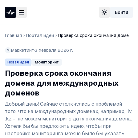
Войти
Проверка доступности сайта
Сменить тему
Speedtest — тест скорости интернета
Узнать свой IP-адрес
Главная
Портал идей
Проверка срока окончания домена для международных доменов
Whois домена
DNS-проверка домена
Маркетинг
·
3 февраля 2026 г.
М
Проверка порта
Проверка SSL-сертификата
Мониторинг
Новая идея
Проверка в реестре РКН
Проверка срока окончания
домена для международных
доменов
Добрый день! Сейчас столкнулись с проблемой 
того, что на международных доменах, например, .lv, 
.kz -  не можем мониторить дату окончания домена. 

Хотели бы бы предложить идею, чтобы при 
настройке мониторинга можно было бы указать 