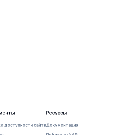
менты
Ресурсы
а доступности сайта
Документация
st
Публичный API