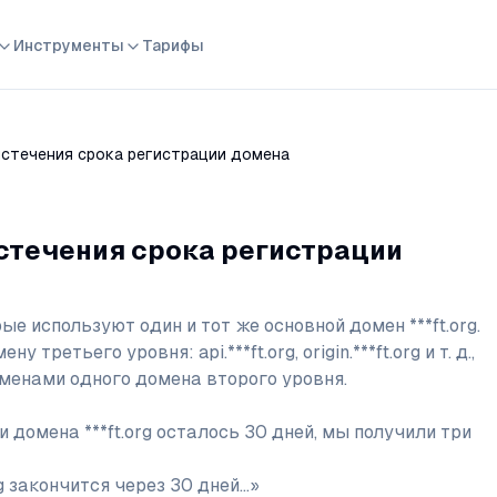
Инструменты
Тарифы
истечения срока регистрации домена
стечения срока регистрации
ые используют один и тот же основной домен ***ft.org.

ретьего уровня: api.***ft.org, origin.***ft.org и т. д., 
менами одного домена второго уровня.

 домена ***ft.org осталось 30 дней, мы получили три 
g закончится через 30 дней…»
