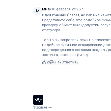
МРак
16 февраля 2026 г.
М
Идея конечно благая, но как мне кажет
Представьте себе, что подобное скани
проверку объект КИИ (допустим госусл
статусера

То что вы запросили лежит в плоскост
Подобное активное сканирование долж
подтвержденного согласия владельца 
хостинга, законов рф и т.д.
2
0
Ответить
Statuser —