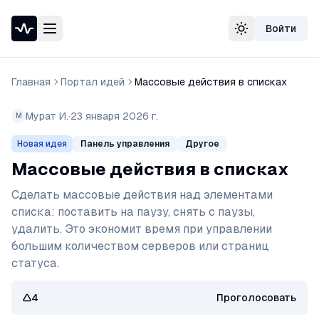
Войти
Проверка доступности сайта
Сменить тему
Speedtest — тест скорости интернета
Узнать свой IP-адрес
Главная
Портал идей
Массовые действия в списках
Whois домена
DNS-проверка домена
Мурат И.
·
23 января 2026 г.
М
Проверка порта
Проверка SSL-сертификата
Панель управления
Другое
Новая идея
Проверка в реестре РКН
Массовые действия в списках
Сделать массовые действия над элементами 
списка: поставить на паузу, снять с паузы, 
удалить. Это экономит время при управлении 
большим количеством серверов или страниц 
статуса.
4
Проголосовать