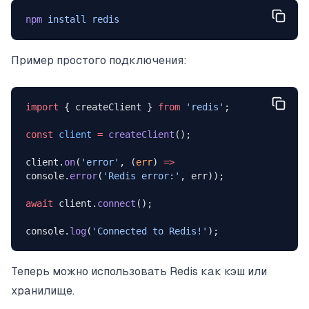
npm
 install
 redis
Пример простого подключения:
import
 { createClient } 
from
 'redis'
;
const
 client
 =
 createClient
();
client.
on
(
'error'
, (
err
) 
=>
console.
error
(
'Redis error:'
, err));
await
 client.
connect
();
console.
log
(
'Connected to Redis!'
);
Теперь можно использовать Redis как кэш или
хранилище.