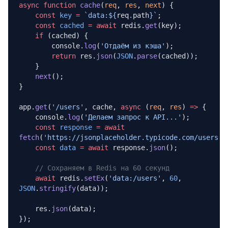
async
 function
 cache
(
req
, 
res
, 
next
) {
    const
 key
 =
 `data:${
req
.
path
}`
;
    const
 cached
 =
 await
 redis.
get
(key);
    if
 (cached) {
        console.
log
(
'Отдаём из кэша'
);
        return
 res.
json
(
JSON
.
parse
(cached));
    }
    next
();
}
app.
get
(
'/users'
, cache, 
async
 (
req
, 
res
) 
=>
 {
    console.
log
(
'Делаем запрос к API...'
);
    const
 response
 =
 await
fetch
(
'https://jsonplaceholder.typicode.com/users'
)
    const
 data
 =
 await
 response.
json
();
    // Сохраняем в Redis на 60 секунд
    await
 redis.
setEx
(
'data:/users'
, 
60
, 
JSON
.
stringify
(data));
    res.
json
(data);
});