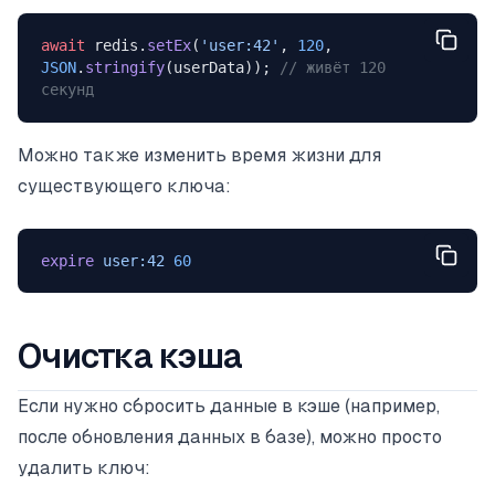
await
 redis.
setEx
(
'user:42'
, 
120
, 
JSON
.
stringify
(userData)); 
// живёт 120 
секунд
Можно также изменить время жизни для
существующего ключа:
expire
 user:42
 60
Очистка кэша
Если нужно сбросить данные в кэше (например,
после обновления данных в базе), можно просто
удалить ключ: