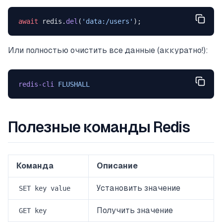
await
 redis.
del
(
'data:/users'
);
Или полностью очистить все данные (аккуратно!):
redis-cli
 FLUSHALL
Полезные команды Redis
Команда
Описание
Установить значение
SET key value
Получить значение
GET key