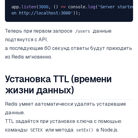
app.
listen
(
3000
, () 
=>
 console.
log
(
'Server started 
on http://localhost:3000'
));
Теперь при первом запросе
данные
/users
подтянутся с API,
а последующие 60 секунд ответы будут приходить
из Redis мгновенно.
Установка TTL (времени
жизни данных)
Redis умеет автоматически удалять устаревшие
данные.
TTL задаётся при установке ключа с помощью
команды
или метода
в Node.js.
SETEX
setEx()