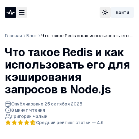
Войти
Проверка доступности сайта
Сменить тему
Speedtest — тест скорости интернета
Узнать свой IP-адрес
Главная
Блог
Что такое Redis и как использовать его для кэширования запросов в Node.js
Whois домена
DNS-проверка домена
Что такое Redis и как
Проверка порта
Проверка SSL-сертификата
использовать его для
Проверка в реестре РКН
кэширования
запросов в Node.js
Опубликовано
25 октября 2025
8 минут
чтения
Григорий Чалый
Средний рейтинг статьи —
4.6