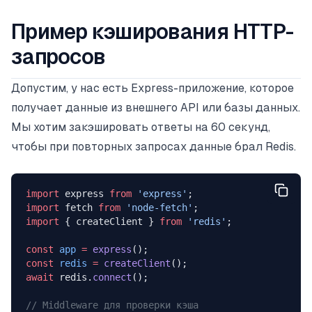
Пример кэширования HTTP-
запросов
Допустим, у нас есть Express-приложение, которое
получает данные из внешнего API или базы данных.
Мы хотим закэшировать ответы на 60 секунд,
чтобы при повторных запросах данные брал Redis.
import
 express 
from
 'express'
;
import
 fetch 
from
 'node-fetch'
;
import
 { createClient } 
from
 'redis'
;
const
 app
 =
 express
();
const
 redis
 =
 createClient
();
await
 redis.
connect
();
// Middleware для проверки кэша