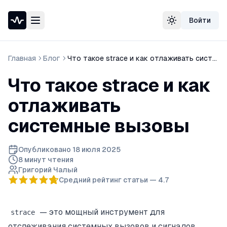
Войти
Проверка доступности сайта
Сменить тему
Speedtest — тест скорости интернета
Узнать свой IP-адрес
Главная
Блог
Что такое strace и как отлаживать системные вызовы
Whois домена
DNS-проверка домена
Что такое strace и как
Проверка порта
Проверка SSL-сертификата
отлаживать
Проверка в реестре РКН
системные вызовы
Опубликовано
18 июля 2025
8 минут
чтения
Григорий Чалый
Средний рейтинг статьи —
4.7
— это мощный инструмент для
strace
отслеживания системных вызовов и сигналов,