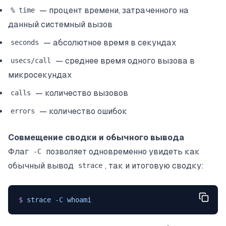
— процент времени, затраченного на
% time
данный системный вызов
— абсолютное время в секундах
seconds
— среднее время одного вызова в
usecs/call
микросекундах
— количество вызовов
calls
— количество ошибок
errors
Совмещение сводки и обычного вывода
Флаг
позволяет одновременно увидеть как
-C
обычный вывод
, так и итоговую сводку:
strace
$
 strace
 -C
 whoami