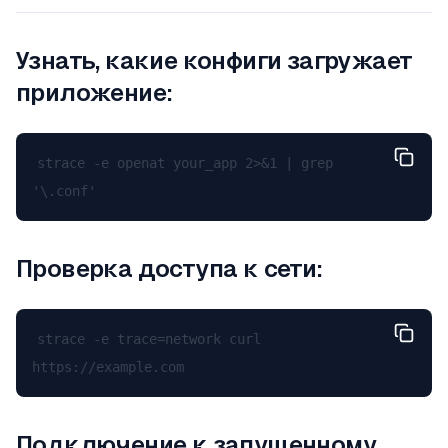
Узнать, какие конфиги загружает
приложение:
strace -e openat your_app 2>&1 | grep 
Проверка доступа к сети:
strace -e trace=network curl 
Подключение к запущенному