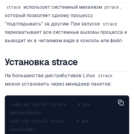
использует системный механизм
,
strace
ptrace
который позволяет одному процессу
"подглядывать" за другим. При запуске
strace
перехватывает все системные вызовы процесса и
выводит их в читаемом виде в консоль или файл.
Установка strace
На большинстве дистрибутивов Linux
strace
можно установить через менеджер пакетов:
sudo apt install strace     # для 
Debian/Ubuntu

sudo yum install strace     # для 
CentOS/RHEL
