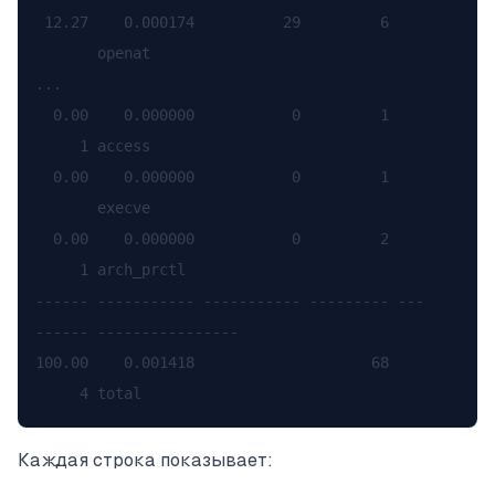
 12.27    0.000174          29         6    
       openat

...

  0.00    0.000000           0         1    
     1 access

  0.00    0.000000           0         1    
       execve

  0.00    0.000000           0         2    
     1 arch_prctl

------ ----------- ----------- --------- ---
------ ----------------

100.00    0.001418                    68    
Каждая строка показывает: