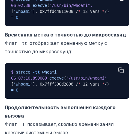
06:02:38
 execve
(
"/usr/bin/whoami"
,
[
"whoami"
], 0x7ffdc4811038 /
*
 12 vars 
*
/) 
=
 0
Временная метка с точностью до микросекунд
Флаг
отображает временную метку с
-tt
точностью до микросекунд:
$
 strace
 -tt
 whoami
06:07:10.899089
 execve
(
"/usr/bin/whoami"
,
[
"whoami"
], 0x7fff396d2898 /
*
 12 vars 
*
/) 
=
 0
Продолжительность выполнения каждого
вызова
Флаг
показывает, сколько времени занял
-T
каждый системный вызов: