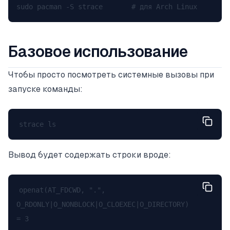
Базовое использование
Чтобы просто посмотреть системные вызовы при
запуске команды:
Вывод будет содержать строки вроде:
openat(AT_FDCWD, ".", 
O_RDONLY|O_NONBLOCK|O_CLOEXEC|O_DIRECTORY) 
= 3
