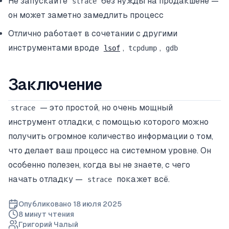
Не запускайте
без нужды на продакшене —
strace
он может заметно замедлить процесс
Отлично работает в сочетании с другими
инструментами вроде
,
,
lsof
tcpdump
gdb
Заключение
— это простой, но очень мощный
strace
инструмент отладки, с помощью которого можно
получить огромное количество информации о том,
что делает ваш процесс на системном уровне. Он
особенно полезен, когда вы не знаете, с чего
начать отладку —
покажет всё.
strace
Опубликовано
18 июля 2025
8 минут
чтения
Григорий Чалый