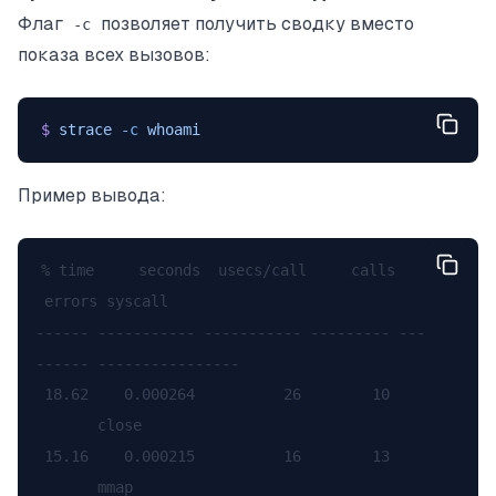
Флаг
позволяет получить сводку вместо
-c
показа всех вызовов:
$
 strace
 -c
 whoami
Пример вывода:
% time     seconds  usecs/call     calls   
 errors syscall

------ ----------- ----------- --------- ---
------ ----------------

 18.62    0.000264          26        10    
       close

 15.16    0.000215          16        13    
       mmap
