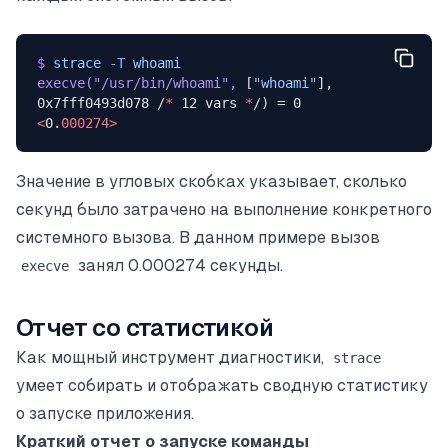
$
 strace
 -T
 whoami
execve(
"/usr/bin/whoami"
,
 [
"whoami"
], 
0x7fff0493d078 /
*
 12 vars 
*
/) = 0 
<
0.
000274>
Значение в угловых скобках указывает, сколько
секунд было затрачено на выполнение конкретного
системного вызова. В данном примере вызов
занял 0.000274 секунды.
execve
Отчет со статистикой
Как мощный инструмент диагностики,
strace
умеет собирать и отображать сводную статистику
о запуске приложения.
Краткий отчет о запуске команды