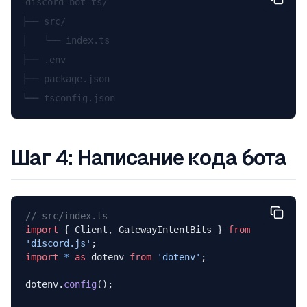
discord-bot-ts/

├── src/

│   └── index.ts

├── .env

├── package.json

Шаг 4: Написание кода бота
// src/index.ts
import
 { Client, GatewayIntentBits } 
from
'discord.js'
;
import
 *
 as
 dotenv 
from
 'dotenv'
;
dotenv.
config
();