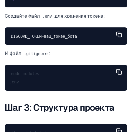
Создайте файл
для хранения токена:
.env
DISCORD_TOKEN=ваш_токен_бота
И файл
:
.gitignore
node_modules

Шаг 3: Структура проекта