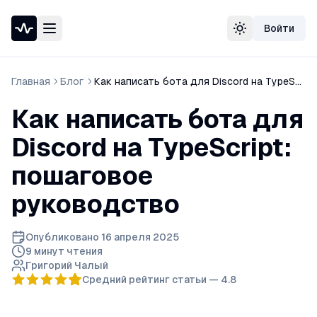
Войти
Проверка доступности сайта
Сменить тему
Speedtest — тест скорости интернета
Узнать свой IP-адрес
Главная
Блог
Как написать бота для Discord на TypeScript
Whois домена
DNS-проверка домена
Как написать бота для
Проверка порта
Проверка SSL-сертификата
Discord на TypeScript:
Проверка в реестре РКН
пошаговое
руководство
Опубликовано
16 апреля 2025
9 минут
чтения
Григорий Чалый
Средний рейтинг статьи —
4.8