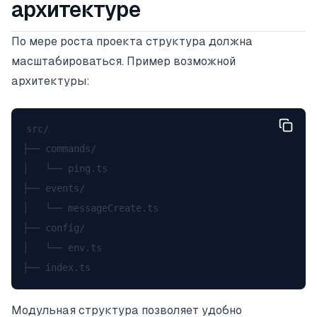
архитектуре
По мере роста проекта структура должна
масштабироваться. Пример возможной
архитектуры:
src/

├── commands/

│   └── ping.ts

├── events/

│   └── messageCreate.ts

├── config/

│   └── env.ts

Модульная структура позволяет удобно