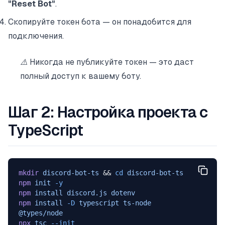
"Reset Bot"
.
Скопируйте токен бота — он понадобится для
подключения.
⚠️ Никогда не публикуйте токен — это даст
полный доступ к вашему боту.
Шаг 2: Настройка проекта с
TypeScript
mkdir
 discord-bot-ts
 && 
cd
 discord-bot-ts
npm
 init
 -y
npm
 install
 discord.js
 dotenv
npm
 install
 -D
 typescript
 ts-node
@types/node
npx
 tsc
 --init