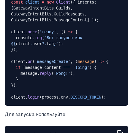
const
 client
 =
 new
 Client
({ intents: 
[GatewayIntentBits.Guilds, 
GatewayIntentBits.GuildMessages, 
GatewayIntentBits.MessageContent] });
client.
once
(
'ready'
, () 
=>
 {
  console.
log
(
`Бот запущен как 
${
client
.
user
?.
tag
}`
);
});
client.
on
(
'messageCreate'
, (
message
) 
=>
 {
  if
 (message.content 
===
 '!ping'
) {
    message.
reply
(
'Pong!'
);
  }
});
client.
login
(process.env.
DISCORD_TOKEN
);
Для запуска используйте: