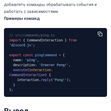
добавлять команды, обрабатывать события и
работать с зависимостями.
Примеры команд
// src/commands/ping.ts
import
 { CommandInteraction } 
from
'discord.js'
;
export
 const
 pingCommand
 =
 {
  name: 
'ping'
,
  description: 
'Ответит Pong!'
,
  execute
(
interaction
:
CommandInteraction
) {
    interaction.
reply
(
'Pong!'
);
  }
};