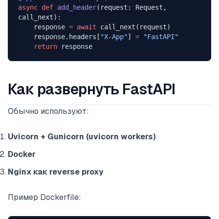
async
 def
 add_header
(request: Request, 
call_next):
    response 
=
 await
 call_next(request)
    response.headers[
"X-App"
] 
=
 "FastAPI"
    return
 response
Как развернуть FastAPI
Обычно используют:
Uvicorn + Gunicorn (uvicorn workers)
Docker
Nginx как reverse proxy
Пример Dockerfile: