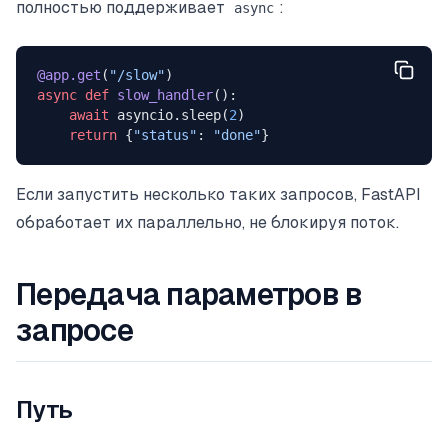
полностью поддерживает
:
async
@app.get
(
"/slow"
)
async
 def
 slow_handler
():
    await
 asyncio.sleep(
2
)
    return
 {
"status"
: 
"done"
}
Если запустить несколько таких запросов, FastAPI
обработает их параллельно, не блокируя поток.
Передача параметров в
запросе
Путь