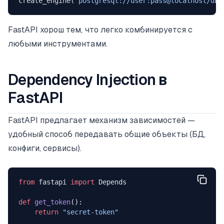
create_engine(
"postgresql://user:pass@localhost/db"
FastAPI хорош тем, что легко комбинируется с
любыми инструментами.
Dependency Injection в
FastAPI
FastAPI предлагает механизм зависимостей —
удобный способ передавать общие объекты (БД,
конфиги, сервисы).
from
 fastapi 
import
 Depends
def
 get_token
():
    return
 "secret-token"