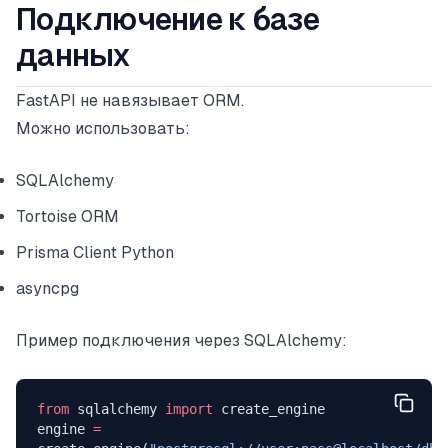
Подключение к базе
данных
FastAPI не навязывает ORM.
Можно использовать:
SQLAlchemy
Tortoise ORM
Prisma Client Python
asyncpg
Пример подключения через SQLAlchemy:
from
 sqlalchemy 
import
 create_engine
engine 
=