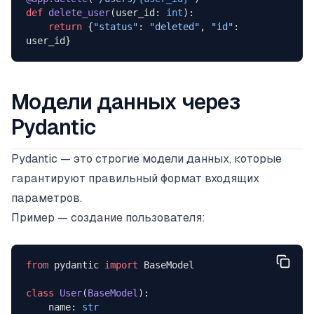
def
 delete_user
(user_id: 
int
):
    return
 {
"status"
: 
"deleted"
, 
"id"
: 
user_id}
Модели данных через
Pydantic
Pydantic — это строгие модели данных, которые
гарантируют правильный формат входящих
параметров.
Пример — создание пользователя:
from
 pydantic 
import
 BaseModel
class
 User
(
BaseModel
):
    name: 
str