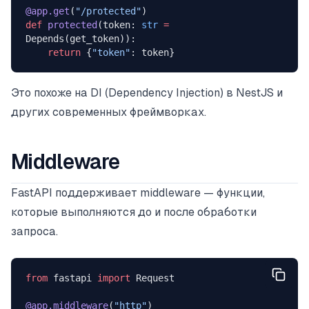
@app.get
(
"/protected"
)
def
 protected
(token: 
str
 =
Depends(get_token)):
    return
 {
"token"
: token}
Это похоже на DI (Dependency Injection) в NestJS и
других современных фреймворках.
Middleware
FastAPI поддерживает middleware — функции,
которые выполняются до и после обработки
запроса.
from
 fastapi 
import
 Request
@app.middleware
(
"http"
)