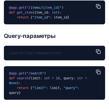
@app.get
(
"/items/
{item_id}
"
)
def
 get_item
(item_id: 
int
):
    return
 {
"item_id"
: item_id}
Query-параметры
@app.get
(
"/search"
)
def
 search
(limit: 
int
 =
 10
, query: 
str
 =
None
):
    return
 {
"limit"
: limit, 
"query"
: 
query}