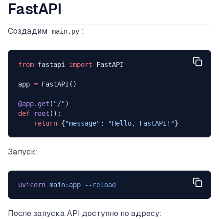
FastAPI
Создадим
:
main.py
from
 fastapi 
import
 FastAPI
app 
=
 FastAPI()
@app.get
(
"/"
)
def
 root
():
    return
 {
"message"
: 
"Hello, FastAPI!"
}
Запуск:
uvicorn
 main:app
 --reload
После запуска API доступно по адресу: