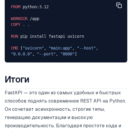
FROM
 python:3.12
WORKDIR
 /app
COPY
 . .
RUN
 pip install fastapi uvicorn
CMD
 [
"uvicorn"
, 
"main:app"
, 
"--host"
, 
"0.0.0.0"
, 
"--port"
, 
"8000"
]
Итоги
FastAPI — это один из самых удобных и быстрых
способов поднять современное REST API на Python.
Он сочетает асинхронность, строгие типы,
генерацию документации и высокую
производительность. Благодаря простоте кода и