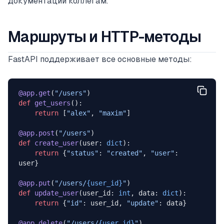
документации коллегам.
Маршруты и HTTP-методы
FastAPI поддерживает все основные методы:
@app.get
(
"/users"
)
def
 get_users
():
    return
 [
"alex"
, 
"maxim"
]
@app.post
(
"/users"
)
def
 create_user
(user: 
dict
):
    return
 {
"status"
: 
"created"
, 
"user"
: 
user}
@app.put
(
"/users/
{user_id}
"
)
def
 update_user
(user_id: 
int
, data: 
dict
):
    return
 {
"id"
: user_id, 
"update"
: data}
@app.delete
(
"/users/
{user_id}
"
)