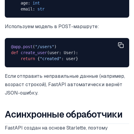
    age: 
int
    email: 
str
Используем модель в POST-маршруте:
@app.post
(
"/users"
)
def
 create_user
(user: User):
    return
 {
"created"
: user}
Если отправить неправильные данные (например,
возраст строкой), FastAPI автоматически вернёт
JSON-ошибку.
Асинхронные обработчики
FastAPI создан на основе Starlette, поэтому