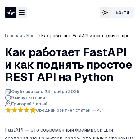
Войти
Проверка доступности сайта
Сменить тему
Speedtest — тест скорости интернета
Узнать свой IP-адрес
Главная
Блог
Как работает FastAPI и как поднять простое REST API на Python
Whois домена
DNS-проверка домена
Как работает FastAPI
Проверка порта
Проверка SSL-сертификата
и как поднять простое
Проверка в реестре РКН
REST API на Python
Опубликовано
24 ноября 2025
9 минут
чтения
Григорий Чалый
Средний рейтинг статьи —
4.7
FastAPI — это современный фреймворк для
создания API на Python, разработанный с упором на