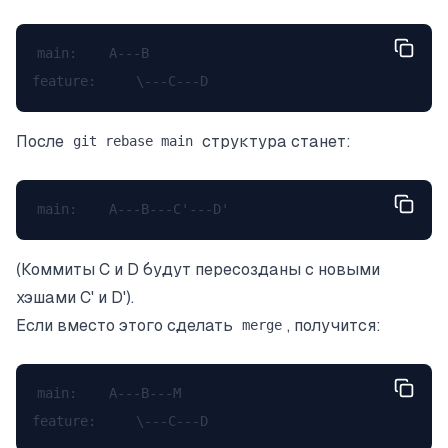
main:    A---B

После
структура станет:
git rebase main
(Коммиты C и D будут пересозданы с новыми
хэшами C' и D').
Если вместо этого сделать
, получится:
merge
main:    A---B---M
