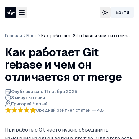
Войти
Проверка доступности сайта
Сменить тему
Speedtest — тест скорости интернета
Узнать свой IP-адрес
Главная
Блог
Как работает Git rebase и чем он отличается от merge
Whois домена
DNS-проверка домена
Как работает Git
Проверка порта
Проверка SSL-сертификата
rebase и чем он
Проверка в реестре РКН
отличается от merge
Опубликовано
11 ноября 2025
8 минут
чтения
Григорий Чалый
Средний рейтинг статьи —
4.8
При работе с Git часто нужно объединить
изменения из одной ветки в другую. Для этого есть