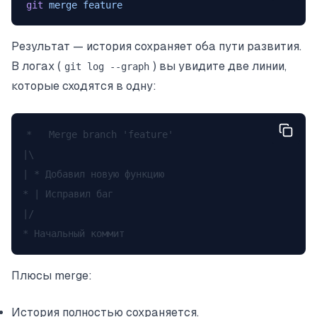
git
 merge
 feature
Результат — история сохраняет оба пути развития.
В логах (
) вы увидите две линии,
git log --graph
которые сходятся в одну:
*   Merge branch 'feature'

|\

| * Добавил новую функцию

* | Исправил баг

|/

Плюсы merge:
История полностью сохраняется.