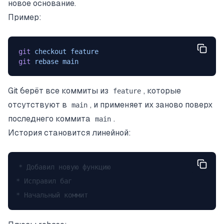
новое основание.
Пример:
git
 checkout
 feature
git
 rebase
 main
Git берёт все коммиты из
, которые
feature
отсутствуют в
, и применяет их заново поверх
main
последнего коммита
.
main
История становится линейной:
* Добавил новую функцию

* Исправил баг
