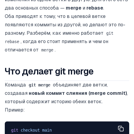
два основных способа —
merge
и
rebase
.
Оба приводят к тому, что в целевой ветке
появляются коммиты из другой, но делают это по-
разному. Разберём, как именно работает
git
, когда его стоит применять и чем он
rebase
отличается от
.
merge
Что делает git merge
Команда
объединяет две ветки,
git merge
создавая
новый коммит слияния (merge commit)
,
который содержит историю обеих веток.
Пример:
git
 checkout
 main