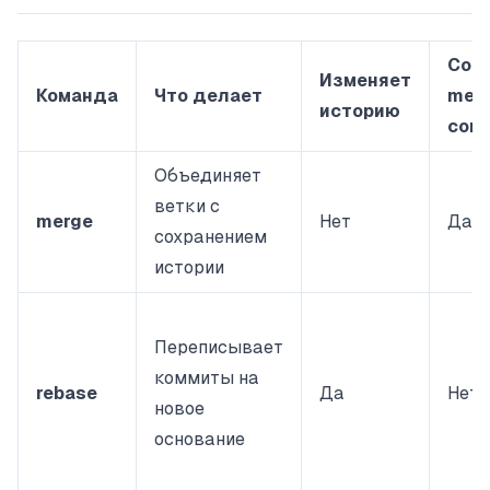
Соз
Изменяет
Команда
Что делает
mer
историю
com
Объединяет
ветки с
merge
Нет
Да
сохранением
истории
Переписывает
коммиты на
rebase
Да
Нет
новое
основание