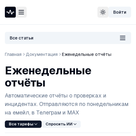
Перейти к содержимому
Войти
Проверка доступности сайта
Сменить тему
Speedtest — тест скорости интернета
Узнать свой IP-адрес
Whois домена
Все статьи
DNS-проверка домена
Проверка порта
Главная
Документация
Еженедельные отчёты
Проверка SSL-сертификата
Проверка в реестре РКН
Еженедельные
отчёты
Автоматические отчёты о проверках и
инцидентах. Отправляются по понедельникам
на емейл, в Телеграм и MAX
Все тарифы
Спросить ИИ